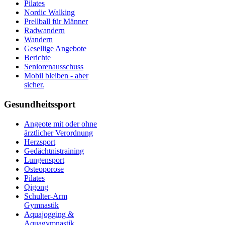
Pilates
Nordic Walking
Prellball für Männer
Radwandern
Wandern
Gesellige Angebote
Berichte
Seniorenausschuss
Mobil bleiben - aber
sicher.
Gesundheitssport
Angeote mit oder ohne
ärztlicher Verordnung
Herzsport
Gedächtnistraining
Lungensport
Osteoporose
Pilates
Qigong
Schulter-Arm
Gymnastik
Aquajogging &
Aquagymnastik