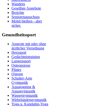
Wandern
Gesellige Angebote
Berichte
Seniorenausschuss
Mobil bleiben - aber
sicher.
Gesundheitssport
Angeote mit oder ohne
ärztlicher Verordnung
Herzsport
Gedächtnistraining
Lungensport
Osteoporose
Pilates
Qigong
Schulter-Arm
Gymnastik
Aquajogging &
Aquagymnastik
Wassergymnastik
Wirbelsäulengymnastik
Yoga u. Kundalini-Yoga