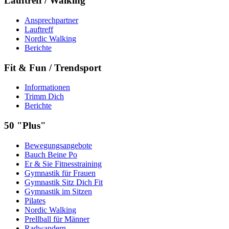
Lauftreff / Walking
Ansprechpartner
Lauftreff
Nordic Walking
Berichte
Fit & Fun / Trendsport
Informationen
Trimm Dich
Berichte
50 "Plus"
Bewegungsangebote
Bauch Beine Po
Er & Sie Fitnesstraining
Gymnastik für Frauen
Gymnastik Sitz Dich Fit
Gymnastik im Sitzen
Pilates
Nordic Walking
Prellball für Männer
Radwandern