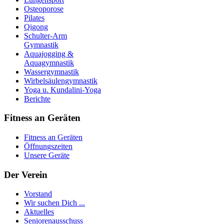
Osteoporose
Pilates
Qigong
Schulter-Arm
Gymnastik
Aquajogging &
Aquagymnastik
Wassergymnastik
Wirbelsäulengymnastik
Yoga u. Kundalini-Yoga
Berichte
Fitness an Geräten
Fitness an Geräten
Öffnungszeiten
Unsere Geräte
Der Verein
Vorstand
Wir suchen Dich ...
Aktuelles
Seniorenausschuss