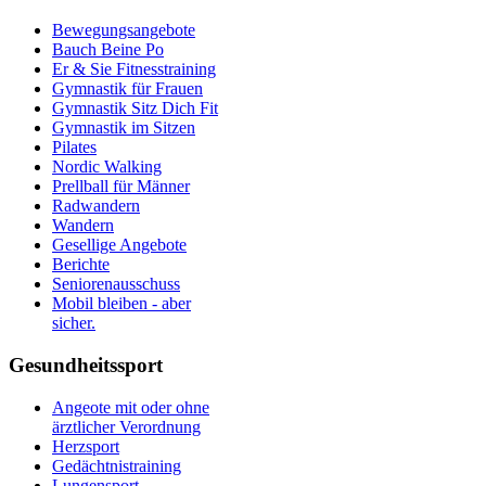
Bewegungsangebote
Bauch Beine Po
Er & Sie Fitnesstraining
Gymnastik für Frauen
Gymnastik Sitz Dich Fit
Gymnastik im Sitzen
Pilates
Nordic Walking
Prellball für Männer
Radwandern
Wandern
Gesellige Angebote
Berichte
Seniorenausschuss
Mobil bleiben - aber
sicher.
Gesundheitssport
Angeote mit oder ohne
ärztlicher Verordnung
Herzsport
Gedächtnistraining
Lungensport