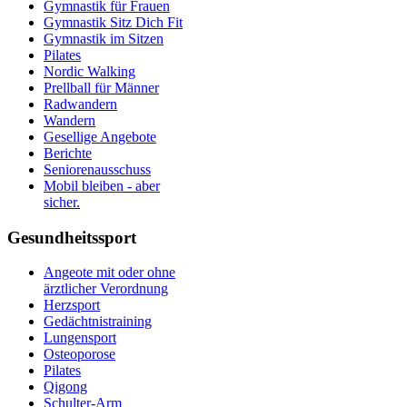
Gymnastik für Frauen
Gymnastik Sitz Dich Fit
Gymnastik im Sitzen
Pilates
Nordic Walking
Prellball für Männer
Radwandern
Wandern
Gesellige Angebote
Berichte
Seniorenausschuss
Mobil bleiben - aber
sicher.
Gesundheitssport
Angeote mit oder ohne
ärztlicher Verordnung
Herzsport
Gedächtnistraining
Lungensport
Osteoporose
Pilates
Qigong
Schulter-Arm