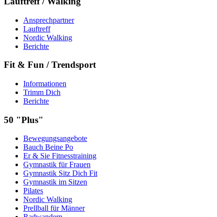
Lauftreff / Walking
Ansprechpartner
Lauftreff
Nordic Walking
Berichte
Fit & Fun / Trendsport
Informationen
Trimm Dich
Berichte
50 "Plus"
Bewegungsangebote
Bauch Beine Po
Er & Sie Fitnesstraining
Gymnastik für Frauen
Gymnastik Sitz Dich Fit
Gymnastik im Sitzen
Pilates
Nordic Walking
Prellball für Männer
Radwandern