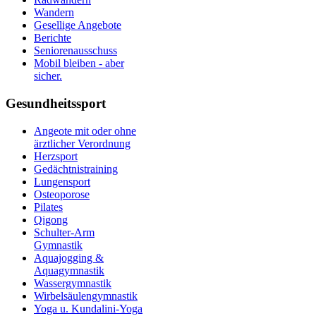
Wandern
Gesellige Angebote
Berichte
Seniorenausschuss
Mobil bleiben - aber
sicher.
Gesundheitssport
Angeote mit oder ohne
ärztlicher Verordnung
Herzsport
Gedächtnistraining
Lungensport
Osteoporose
Pilates
Qigong
Schulter-Arm
Gymnastik
Aquajogging &
Aquagymnastik
Wassergymnastik
Wirbelsäulengymnastik
Yoga u. Kundalini-Yoga