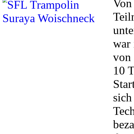
Von
Teil
unte
war 
von
10 T
Star
sich
Tech
beza