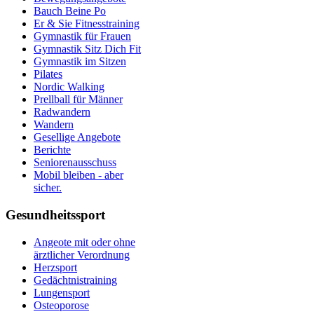
Bauch Beine Po
Er & Sie Fitnesstraining
Gymnastik für Frauen
Gymnastik Sitz Dich Fit
Gymnastik im Sitzen
Pilates
Nordic Walking
Prellball für Männer
Radwandern
Wandern
Gesellige Angebote
Berichte
Seniorenausschuss
Mobil bleiben - aber
sicher.
Gesundheitssport
Angeote mit oder ohne
ärztlicher Verordnung
Herzsport
Gedächtnistraining
Lungensport
Osteoporose