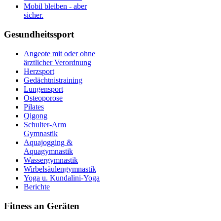
Mobil bleiben - aber
sicher.
Gesundheitssport
Angeote mit oder ohne
ärztlicher Verordnung
Herzsport
Gedächtnistraining
Lungensport
Osteoporose
Pilates
Qigong
Schulter-Arm
Gymnastik
Aquajogging &
Aquagymnastik
Wassergymnastik
Wirbelsäulengymnastik
Yoga u. Kundalini-Yoga
Berichte
Fitness an Geräten