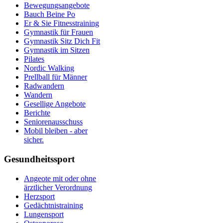
Bewegungsangebote
Bauch Beine Po
Er & Sie Fitnesstraining
Gymnastik für Frauen
Gymnastik Sitz Dich Fit
Gymnastik im Sitzen
Pilates
Nordic Walking
Prellball für Männer
Radwandern
Wandern
Gesellige Angebote
Berichte
Seniorenausschuss
Mobil bleiben - aber
sicher.
Gesundheitssport
Angeote mit oder ohne
ärztlicher Verordnung
Herzsport
Gedächtnistraining
Lungensport