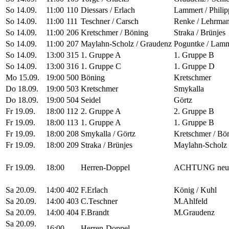
So 14.09.
11:00
110
Diessars / Erlach
Lammert / Philip
So 14.09.
11:00
111
Teschner / Carsch
Renke / Lehrma
So 14.09.
11:00
206
Kretschmer / Böning
Straka / Brünjes
So 14.09.
11:00
207
Maylahn-Scholz / Graudenz
Poguntke / Lamm
So 14.09.
13:00
315
1. Gruppe A
1. Gruppe B
So 14.09.
13:00
316
1. Gruppe C
1. Gruppe D
Mo 15.09.
19:00
500
Böning
Kretschmer
Do 18.09.
19:00
503
Kretschmer
Smykalla
Do 18.09.
19:00
504
Seidel
Görtz
Fr 19.09.
18:00
112
2. Gruppe A
2. Gruppe B
Fr 19.09.
18:00
113
1. Gruppe A
1. Gruppe B
Fr 19.09.
18:00
208
Smykalla / Görtz
Kretschmer / Bö
Fr 19.09.
18:00
209
Straka / Brünjes
Maylahn-Scholz 
Fr 19.09.
18:00
Herren-Doppel
ACHTUNG neue
Sa 20.09.
14:00
402
F.Erlach
König / Kuhl
Sa 20.09.
14:00
403
C.Teschner
M.Ahlfeld
Sa 20.09.
14:00
404
F.Brandt
M.Graudenz
Sa 20.09.
16:00
Herren-Doppel