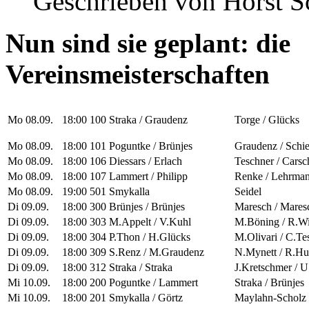
Geschrieben von
Horst S
Nun sind sie geplant: die
Vereinsmeisterschaften
Mo 08.09.
18:00
100
Straka / Graudenz
Torge / Glücks
Mo 08.09.
18:00
101
Poguntke / Brünjes
Graudenz / Schie
Mo 08.09.
18:00
106
Diessars / Erlach
Teschner / Carsc
Mo 08.09.
18:00
107
Lammert / Philipp
Renke / Lehrma
Mo 08.09.
19:00
501
Smykalla
Seidel
Di 09.09.
18:00
300
Brünjes / Brünjes
Maresch / Mares
Di 09.09.
18:00
303
M.Appelt / V.Kuhl
M.Böning / R.Wi
Di 09.09.
18:00
304
P.Thon / H.Glücks
M.Olivari / C.Te
Di 09.09.
18:00
309
S.Renz / M.Graudenz
N.Mynett / R.Hu
Di 09.09.
18:00
312
Straka / Straka
J.Kretschmer / U
Mi 10.09.
18:00
200
Poguntke / Lammert
Straka / Brünjes
Mi 10.09.
18:00
201
Smykalla / Görtz
Maylahn-Scholz 