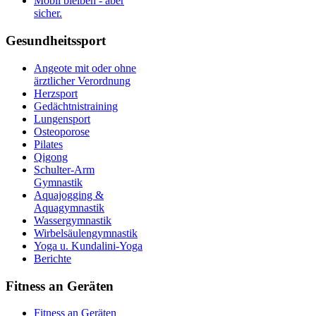
Mobil bleiben - aber
sicher.
Gesundheitssport
Angeote mit oder ohne
ärztlicher Verordnung
Herzsport
Gedächtnistraining
Lungensport
Osteoporose
Pilates
Qigong
Schulter-Arm
Gymnastik
Aquajogging &
Aquagymnastik
Wassergymnastik
Wirbelsäulengymnastik
Yoga u. Kundalini-Yoga
Berichte
Fitness an Geräten
Fitness an Geräten