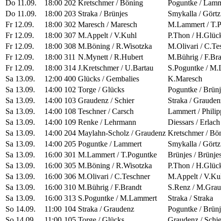
Do 11.09.
18:00
202
Kretschmer / Böning
Poguntke / Lamm
Do 11.09.
18:00
203
Straka / Brünjes
Smykalla / Görtz
Fr 12.09.
18:00
302
Maresch / Maresch
M.Lammert / T.
Fr 12.09.
18:00
307
M.Appelt / V.Kuhl
P.Thon / H.Glüc
Fr 12.09.
18:00
308
M.Böning / R.Wisotzka
M.Olivari / C.Te
Fr 12.09.
18:00
311
N.Mynett / R.Hubert
M.Bührig / F.Br
Fr 12.09.
18:00
314
J.Kretschmer / U.Bartau
S.Poguntke / M
Sa 13.09.
12:00
400
Glücks / Gembalies
K.Maresch
Sa 13.09.
14:00
102
Torge / Glücks
Poguntke / Brünj
Sa 13.09.
14:00
103
Graudenz / Schier
Straka / Grauden
Sa 13.09.
14:00
108
Teschner / Carsch
Lammert / Philip
Sa 13.09.
14:00
109
Renke / Lehrmann
Diessars / Erlach
Sa 13.09.
14:00
204
Maylahn-Scholz / Graudenz
Kretschmer / Bö
Sa 13.09.
14:00
205
Poguntke / Lammert
Smykalla / Görtz
Sa 13.09.
16:00
301
M.Lammert / T.Poguntke
Brünjes / Brünje
Sa 13.09.
16:00
305
M.Böning / R.Wisotzka
P.Thon / H.Glüc
Sa 13.09.
16:00
306
M.Olivari / C.Teschner
M.Appelt / V.Ku
Sa 13.09.
16:00
310
M.Bührig / F.Brandt
S.Renz / M.Gra
Sa 13.09.
16:00
313
S.Poguntke / M.Lammert
Straka / Straka
So 14.09.
11:00
104
Straka / Graudenz
Poguntke / Brünj
So 14.09.
11:00
105
Torge / Glücks
Graudenz / Schie