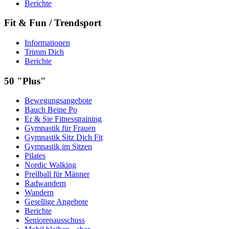
Berichte
Fit & Fun / Trendsport
Informationen
Trimm Dich
Berichte
50 "Plus"
Bewegungsangebote
Bauch Beine Po
Er & Sie Fitnesstraining
Gymnastik für Frauen
Gymnastik Sitz Dich Fit
Gymnastik im Sitzen
Pilates
Nordic Walking
Prellball für Männer
Radwandern
Wandern
Gesellige Angebote
Berichte
Seniorenausschuss